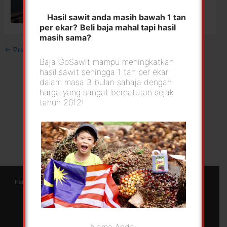
Hasil sawit anda masih bawah 1 tan
per ekar?
Beli baja mahal tapi hasil
masih sama?
←
Previous Media
Baja GoSawit mampu meningkatkan
hasil sawit sehingga 1 tan per ekar
dalam masa 3 bulan sahaja dengan
harga yang sangat berpatutan sejak
tahun 2012!
Hakcipta © 2026 GoSawit | Green Foliar Agrotech Sdn Bhd |
Berjayaweb