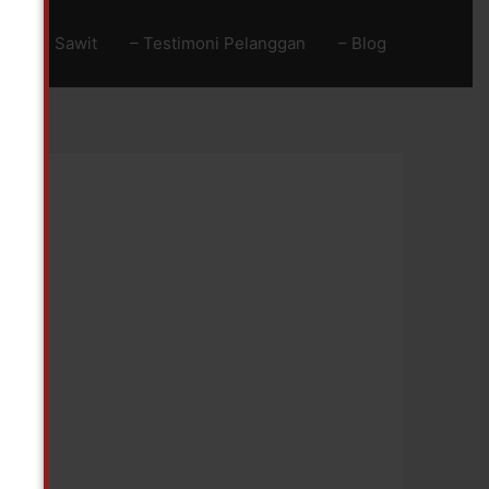
Baja Go Sawit
– Testimoni Pelanggan
– Blog
!