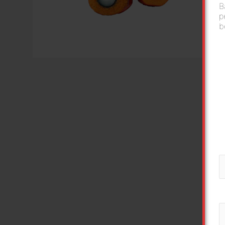
B
p
b