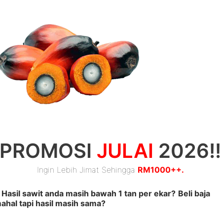
– Utama
– Beli 
PROMOSI
JULAI
2026!
Ingin Lebih Jimat Sehingga
RM1000++.
Hasil sawit anda masih bawah 1 tan per ekar?
Beli baja
ahal tapi hasil masih sama?