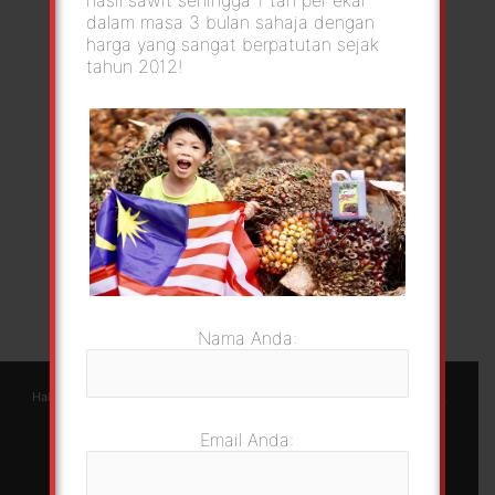
hasil sawit sehingga 1 tan per ekar
dalam masa 3 bulan sahaja dengan
harga yang sangat berpatutan sejak
tahun 2012!
Nama Anda:
Hakcipta © 2026 GoSawit | Green Foliar Agrotech Sdn Bhd |
Berjayaweb
Email Anda: