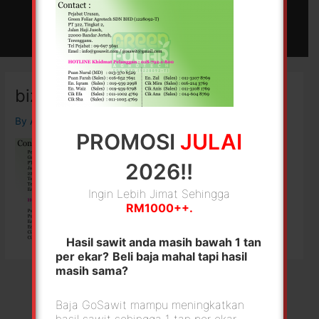
Skip
Main
to
MENU
Menu
content
biz card
By
Admin Gosawit
/
11/04/2018
PROMOSI
JULAI
2026!!
Ingin Lebih Jimat Sehingga
RM1000++.
Hasil sawit anda masih bawah 1 tan
per ekar?
Beli baja mahal tapi hasil
masih sama?
Baja GoSawit mampu meningkatkan