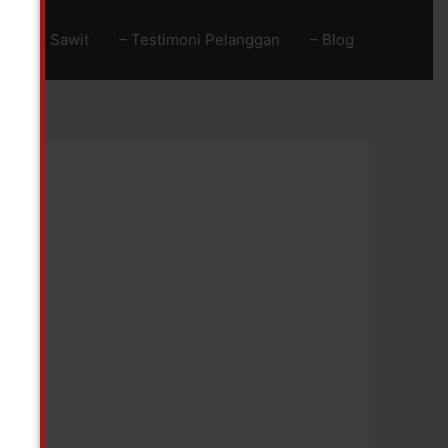
Baja Go Sawit
– Testimoni Pelanggan
– Blog
!
n