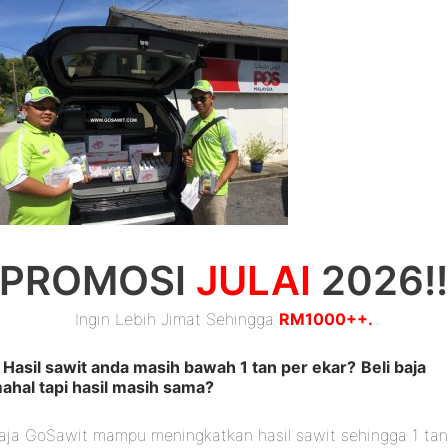
– Utama
– Beli 
PROMOSI
JULAI
2026!
Ingin Lebih Jimat Sehingga
RM1000++.
Hasil sawit anda masih bawah 1 tan per ekar?
Beli baja
ahal tapi hasil masih sama?
aja GoSawit mampu meningkatkan hasil sawit sehingga 1 ta