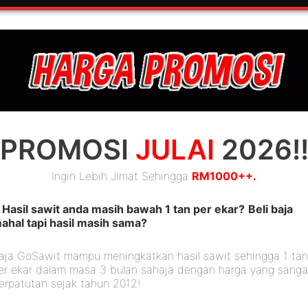
– Utama
– Beli 
PROMOSI
JULAI
2026!
Ingin Lebih Jimat Sehingga
RM1000++.
Hasil sawit anda masih bawah 1 tan per ekar?
Beli baja
ahal tapi hasil masih sama?
aja GoSawit mampu meningkatkan hasil sawit sehingga 1 ta
er ekar dalam masa 3 bulan sahaja dengan harga yang sanga
erpatutan sejak tahun 2012!