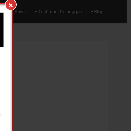
×
Baja Go Sawit
– Testimoni Pelanggan
– Blog
!
n
t