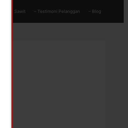
Baja Go Sawit
– Testimoni Pelanggan
– Blog
!