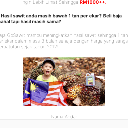
Ingin Lebih Jimat Sehingga
RM1000++.
Hasil sawit anda masih bawah 1 tan per ekar?
Beli baja
ahal tapi hasil masih sama?
aja GoSawit mampu meningkatkan hasil sawit sehingga 1 ta
er ekar dalam masa 3 bulan sahaja dengan harga yang sanga
erpatutan sejak tahun 2012!
Nama Anda: