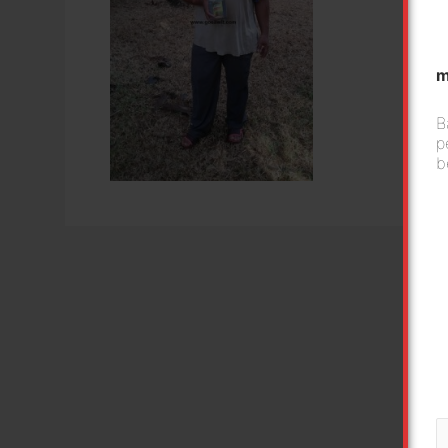
m
B
p
b