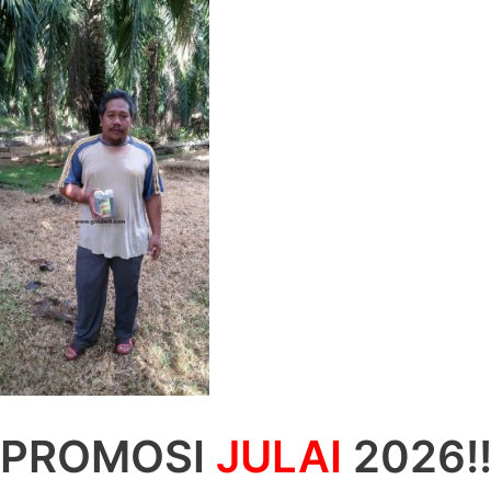
– Utama
– Beli 
PROMOSI
JULAI
2026!