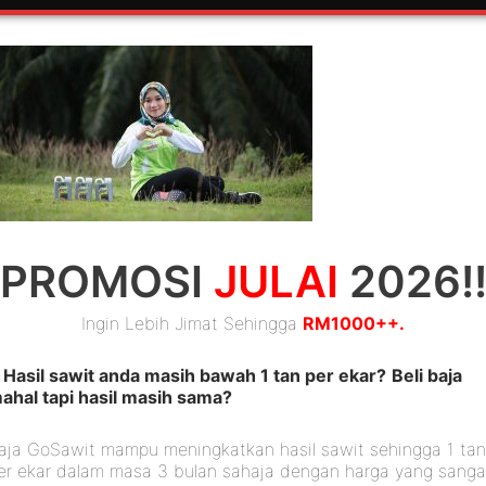
– Utama
– Beli 
PROMOSI
JULAI
2026!
Ingin Lebih Jimat Sehingga
RM1000++.
Hasil sawit anda masih bawah 1 tan per ekar?
Beli baja
ahal tapi hasil masih sama?
aja GoSawit mampu meningkatkan hasil sawit sehingga 1 ta
er ekar dalam masa 3 bulan sahaja dengan harga yang sanga