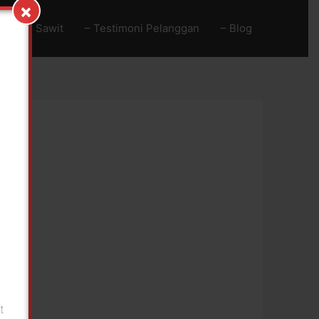
×
Baja Go Sawit
– Testimoni Pelanggan
– Blog
!
n
t