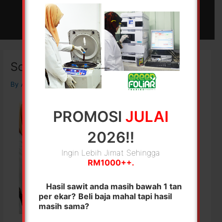
Skip
Main
to
MENU
Menu
content
Screenshot 2022-12-08 105948
By
Admin Gosawit
/
08/12/2022
PROMOSI
JULAI
2026!!
Ingin Lebih Jimat Sehingga
RM1000++.
Hasil sawit anda masih bawah 1 tan
per ekar?
Beli baja mahal tapi hasil
masih sama?