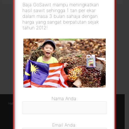
Baja GoSawit mampu meningkatkan
hasil sawit sehingga 1 tan per ekar
dalam masa 3 bulan sahaja dengan
harga yang sangat berpatutan sejak
tahun 2012!
Nama Anda:
Hakcipta © 2026 GoSawit | Green Foliar Agrotech Sdn Bhd |
Berjayaweb
Email Anda: