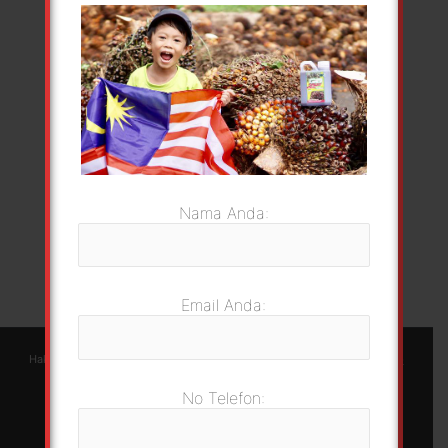
Nama Anda:
Email Anda:
Hakcipta © 2026 GoSawit | Green Foliar Agrotech Sdn Bhd |
Berjayaweb
No Telefon: