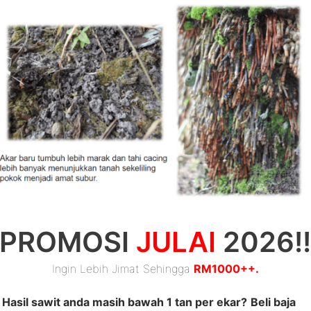
– Utama
– Beli 
PROMOSI
JULAI
2026!
Ingin Lebih Jimat Sehingga
RM1000++.
Hasil sawit anda masih bawah 1 tan per ekar?
Beli baja