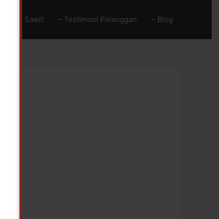
Baja Go Sawit
– Testimoni Pelanggan
– Blog
!