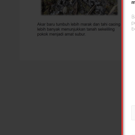
m
B
p
b