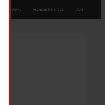
Baja Go Sawit
– Testimoni Pelanggan
– Blog
!