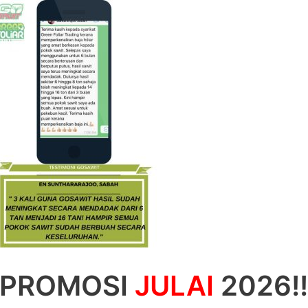
– Utama
– Beli 
wit-13-768×1152
PROMOSI
JULAI
2026!