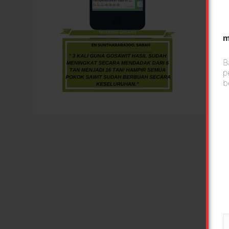
m
B
p
b