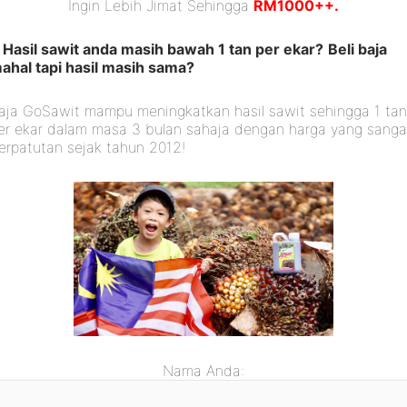
Ingin Lebih Jimat Sehingga
RM1000++.
Hasil sawit anda masih bawah 1 tan per ekar?
Beli baja
ahal tapi hasil masih sama?
aja GoSawit mampu meningkatkan hasil sawit sehingga 1 ta
er ekar dalam masa 3 bulan sahaja dengan harga yang sanga
erpatutan sejak tahun 2012!
Nama Anda: