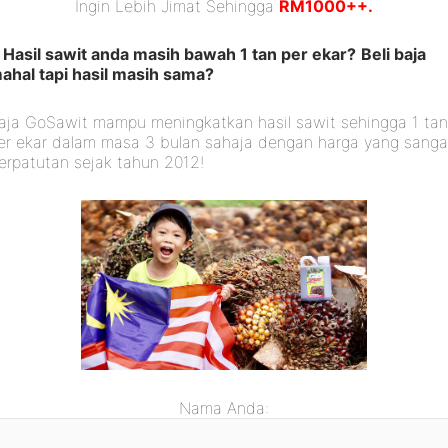
Ingin Lebih Jimat Sehingga
RM1000++.
Hasil sawit anda masih bawah 1 tan per ekar?
Beli baja
ahal tapi hasil masih sama?
aja GoSawit mampu meningkatkan hasil sawit sehingga 1 ta
er ekar dalam masa 3 bulan sahaja dengan harga yang sanga
erpatutan sejak tahun 2012!
Nama Anda: