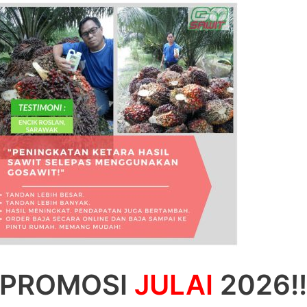
– Utama
– Beli 
wit-17
PROMOSI
JULAI
2026!