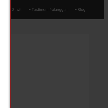
Baja Go Sawit
– Testimoni Pelanggan
– Blog
!