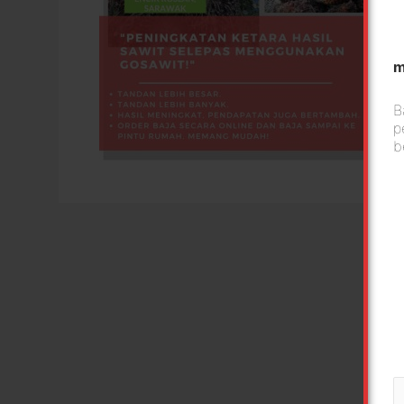
m
B
p
b