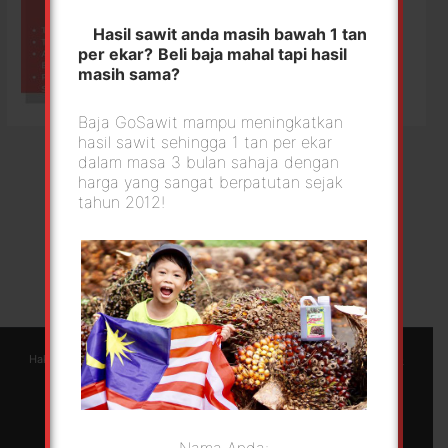
Hasil sawit anda masih bawah 1 tan
per ekar?
Beli baja mahal tapi hasil
masih sama?
Baja GoSawit mampu meningkatkan
hasil sawit sehingga 1 tan per ekar
dalam masa 3 bulan sahaja dengan
harga yang sangat berpatutan sejak
tahun 2012!
Hakcipta © 2026 GoSawit | Green Foliar Agrotech Sdn Bhd |
Berjayaweb