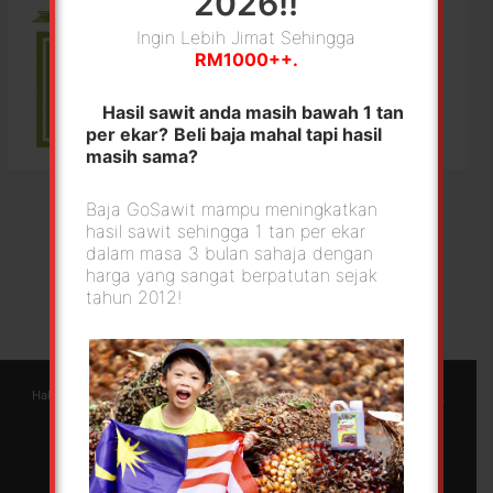
2026!!
Ingin Lebih Jimat Sehingga
RM1000++.
Hasil sawit anda masih bawah 1 tan
per ekar?
Beli baja mahal tapi hasil
masih sama?
Baja GoSawit mampu meningkatkan
hasil sawit sehingga 1 tan per ekar
dalam masa 3 bulan sahaja dengan
harga yang sangat berpatutan sejak
tahun 2012!
Hakcipta © 2026 GoSawit | Green Foliar Agrotech Sdn Bhd |
Berjayaweb