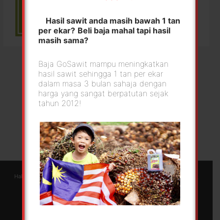
Hasil sawit anda masih bawah 1 tan
per ekar?
Beli baja mahal tapi hasil
masih sama?
Baja GoSawit mampu meningkatkan
hasil sawit sehingga 1 tan per ekar
dalam masa 3 bulan sahaja dengan
harga yang sangat berpatutan sejak
tahun 2012!
Hakcipta © 2026 GoSawit | Green Foliar Agrotech Sdn Bhd |
Berjayaweb