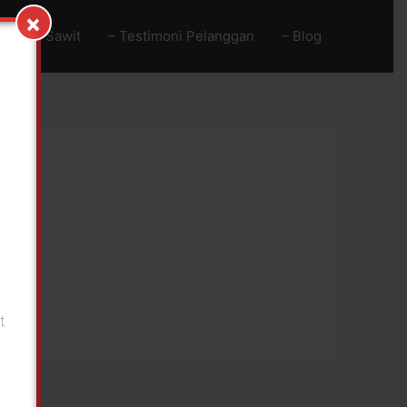
×
Baja Go Sawit
– Testimoni Pelanggan
– Blog
!
n
t