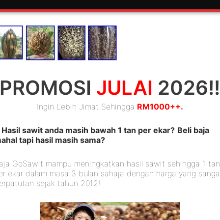
– Utama
– Beli 
PROMOSI
JULAI
2026!
Ingin Lebih Jimat Sehingga
RM1000++.
Hasil sawit anda masih bawah 1 tan per ekar?
Beli baja
ahal tapi hasil masih sama?
aja GoSawit mampu meningkatkan hasil sawit sehingga 1 ta
er ekar dalam masa 3 bulan sahaja dengan harga yang sanga
erpatutan sejak tahun 2012!